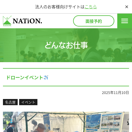
法人のお客様向けサイトは
こちら
close
menu
面接予約
どんなお仕事
ドローンイベント
2025年11月10日
名古屋
イベント