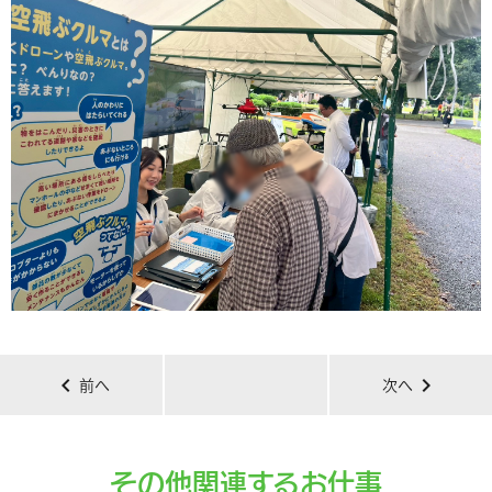
chevron_left
chevron_right
前へ
次へ
その他関連するお仕事