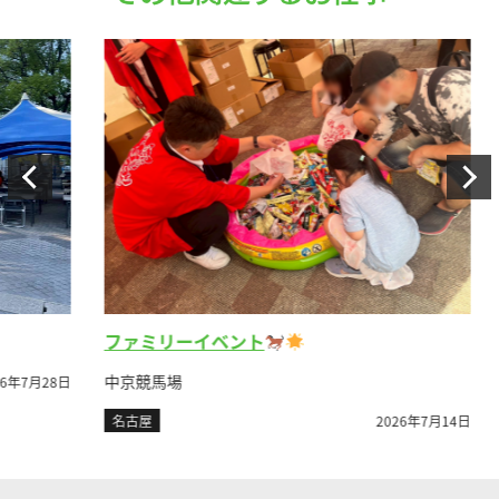
レ
ファミリーイベント
富士
中京競馬場
月28日
名
名古屋
2026年7月14日