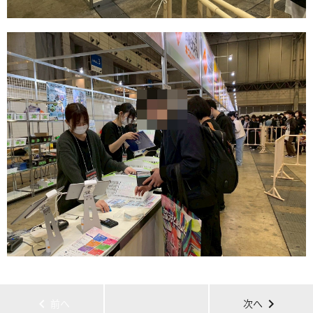
chevron_left
chevron_right
前へ
次へ