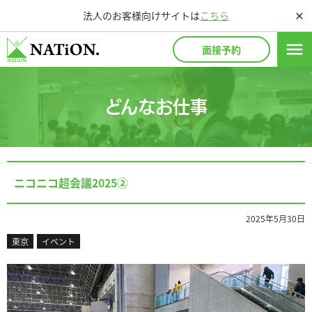
法人のお客様向けサイトは
こちら
close
menu
面接予約
どんなお仕事
ニコニコ超会議2025②
2025年5月30日
東京
イベント