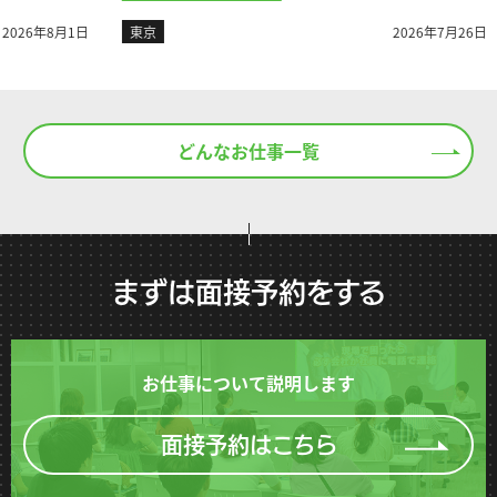
8月1日
東京
2026年7月26日
東
どんなお仕事一覧
まずは面接予約をする
お仕事について説明します
面接予約はこちら