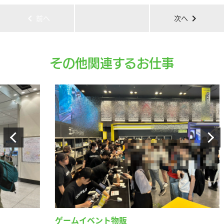
chevron_left
chevron_right
前へ
次へ
その他関連するお仕事
ゲームイベント物販
ビ