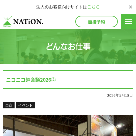
法人のお客様向けサイトは
こちら
close
menu
面接予約
どんなお仕事
ニコニコ超会議2026②
2026年5月18日
東京
イベント