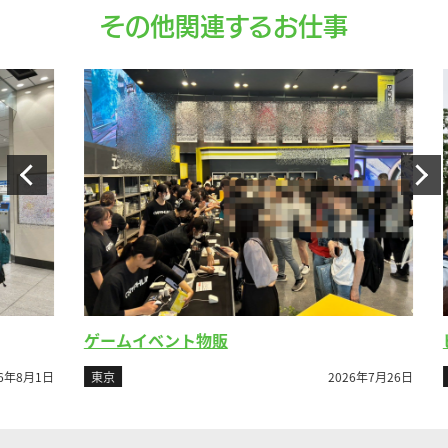
その他関連するお仕事
ゲームイベント物販
ビ
8月1日
東京
2026年7月26日
東