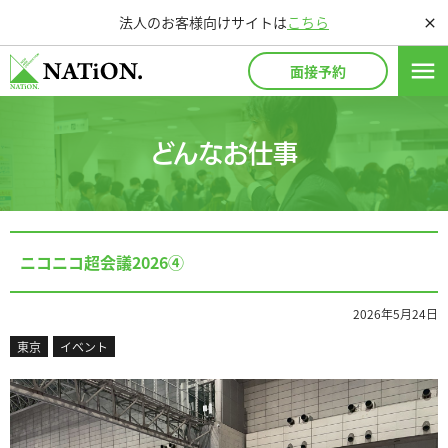
法人のお客様向けサイトは
こちら
close
menu
面接予約
どんなお仕事
ニコニコ超会議2026④
2026年5月24日
東京
イベント