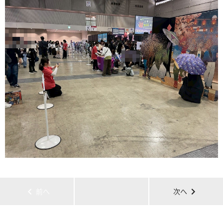
chevron_left
chevron_right
前へ
次へ