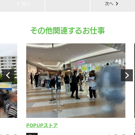
chevron_left
chevron_right
前へ
次へ
その他関連するお仕事
POPUPストア
女