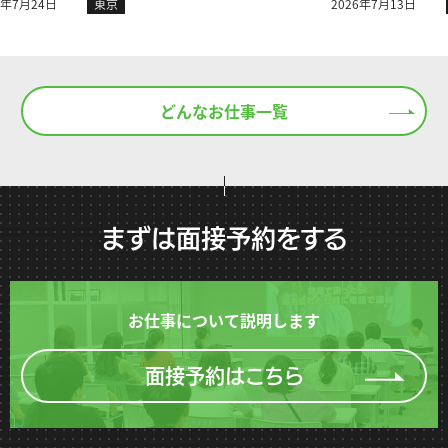
月24日
東京
2026年7月13日
東
どんなお仕事一覧
まずは面接予約をする
お仕事について説明します
面接予約はこちら