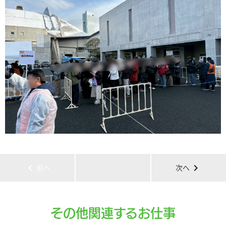
chevron_left
chevron_right
前へ
次へ
その他関連するお仕事