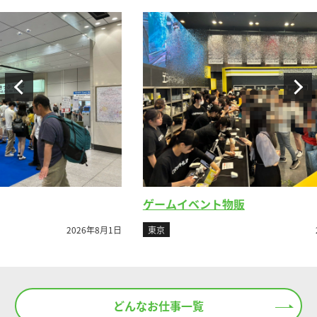
ゲームイベント物販
ビ
年8月1日
東京
2026年7月26日
東
どんなお仕事一覧