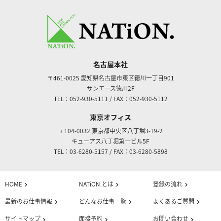
名古屋本社
〒461-0025
愛知県名古屋市東区徳川一丁目901
サンエース徳川2F
TEL：052-930-5111
/
FAX：052-930-5112
東京オフィス
〒104-0032
東京都中央区八丁堀3-19-2
キューアス八丁堀第一ビル5F
TEL：03-6280-5157
/
FAX：03-6280-5898
HOME
NATiON.とは
登録の流れ
chevron_right
chevron_right
chevron_right
最新のお仕事情報
どんなお仕事一覧
よくあるご質問
chevron_right
chevron_right
chevron_right
サイトマップ
面接予約
お問い合わせ
chevron_right
chevron_right
chevron_right