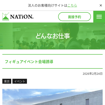
法人のお客様向けサイトは
こちら
close
menu
面接予約
どんなお仕事
フィギュアイベント会場誘導
2026年2月24日
東京
イベント