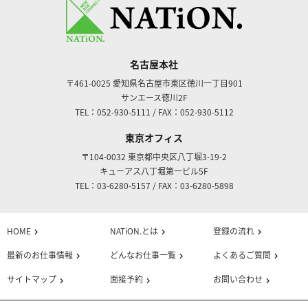
名古屋本社
〒461-0025
愛知県名古屋市東区徳川一丁目901
サンエース徳川2F
TEL：052-930-5111
/
FAX：052-930-5112
東京オフィス
〒104-0032
東京都中央区八丁堀3-19-2
キューアス八丁堀第一ビル5F
TEL：03-6280-5157
/
FAX：03-6280-5898
HOME
NATiON.とは
登録の流れ
chevron_right
chevron_right
chevron_right
最新のお仕事情報
どんなお仕事一覧
よくあるご質問
chevron_right
chevron_right
chevron_right
サイトマップ
面接予約
お問い合わせ
chevron_right
chevron_right
chevron_right