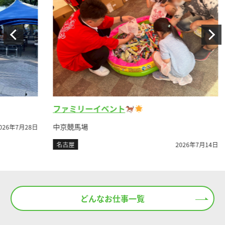
ファミリーイベント
展
中京競馬場
ポー
月28日
名古屋
2026年7月14日
名
どんなお仕事一覧