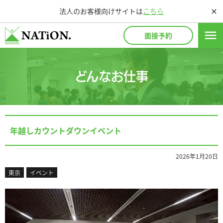
法人のお客様向けサイトは
こちら
close
menu
面接予約
どんなお仕事
年越しカウントダウンイベント
2026年1月20日
東京
イベント