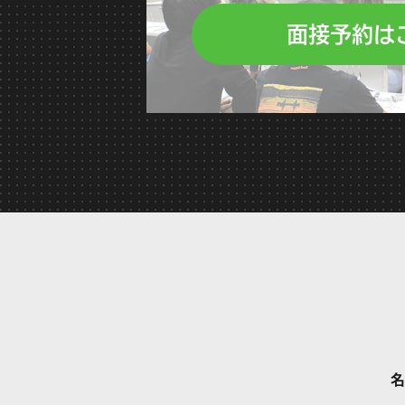
面接予約は
名