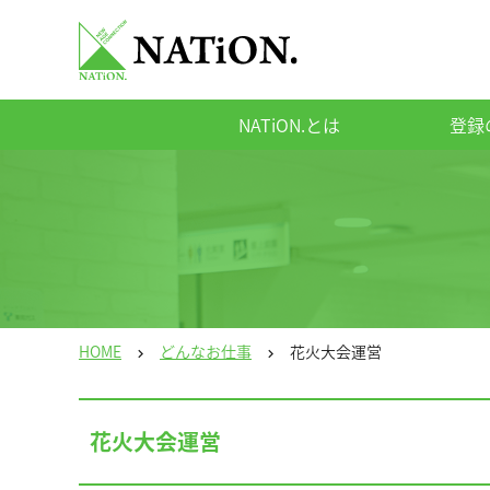
NATiON.とは
登録
HOME
どんなお仕事
花火大会運営
chevron_right
chevron_right
花火大会運営