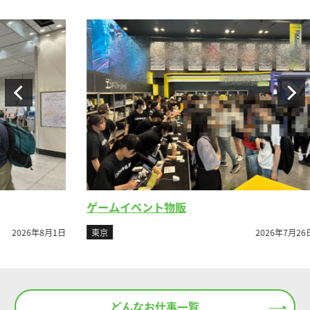
ゲームイベント物販
ビ
8月1日
東京
2026年7月26日
東
どんなお仕事一覧