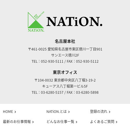
名古屋本社
〒461-0025
愛知県名古屋市東区徳川一丁目901
サンエース徳川2F
TEL：052-930-5111
/
FAX：052-930-5112
東京オフィス
〒104-0032
東京都中央区八丁堀3-19-2
キューアス八丁堀第一ビル5F
TEL：03-6280-5157
/
FAX：03-6280-5898
HOME
NATiON.とは
登録の流れ
chevron_right
chevron_right
chevron_right
最新のお仕事情報
どんなお仕事一覧
よくあるご質問
chevron_right
chevron_right
chevron_right