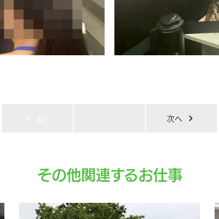
chevron_left
前へ
次へ
chevron_right
その他関連するお仕事