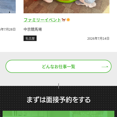
レ
ファミリーイベント
富士
中京競馬場
月28日
名
名古屋
2026年7月14日
どんなお仕事一覧
まずは面接予約をする