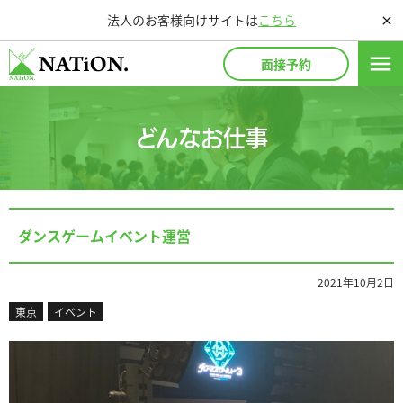
法人のお客様向けサイトは
こちら
close
menu
面接予約
どんなお仕事
ダンスゲームイベント運営
2021年10月2日
東京
イベント