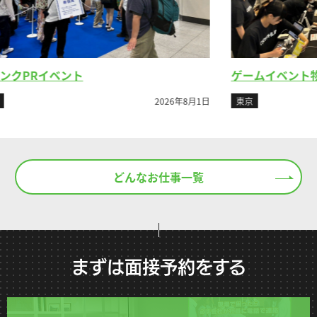
ゲームイベント物販
6年8月1日
東京
2026年7月26日
どんなお仕事一覧
まずは面接予約をする