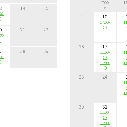
17:00-
17
3
14
15
×
00-
9
10
〇
17:00-
11
〇
0
21
22
00-
〇
16
17
7
28
29
11:00-
11
00-
〇
〇
17:00-
17
〇
23
24
11
17
30
31
11:00-
〇
17:00-