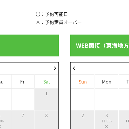
〇：予約可能日
×：予約定員オーバー
WEB面接（東海地
chevron_right
chevron_left
hu
Fri
Sat
Sun
Mon
1
6
7
8
2
3
00-
11:00-
11
×
×