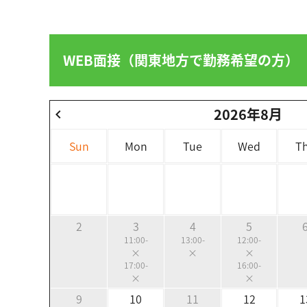
WEB面接（関東地方で勤務希望の方）
2026年8月
chevron_left
Sun
Mon
Tue
Wed
T
2
3
4
5
11:00-
13:00-
12:00-
×
×
×
17:00-
16:00-
×
×
9
10
11
12
1