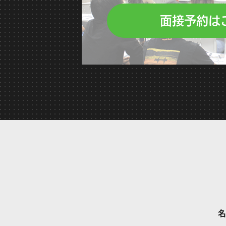
面接予約は
名