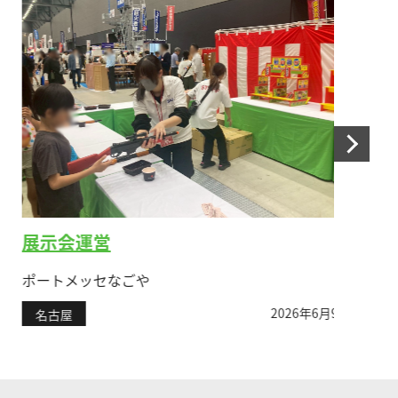
展示会運営
ビー
ポートメッセなごや
久屋大
2026年6月9日
名古屋
名古屋