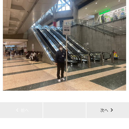
chevron_left
chevron_right
前へ
次へ