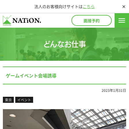
法人のお客様向けサイトは
こちら
close
menu
面接予約
どんなお仕事
ゲームイベント会場誘導
2023年1月31日
東京
イベント