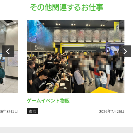
その他関連するお仕事
ゲームイベント物販
ビ
8月1日
東京
2026年7月26日
東