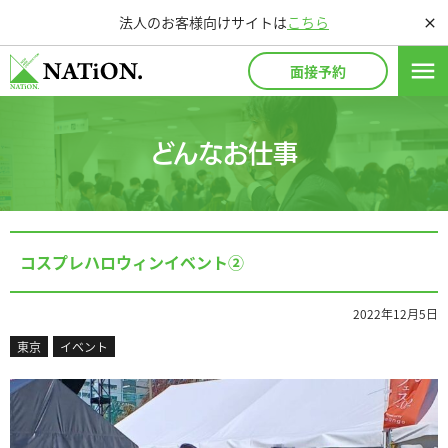
法人のお客様向けサイトは
こちら
close
menu
面接予約
どんなお仕事
コスプレハロウィンイベント②
2022年12月5日
東京
イベント