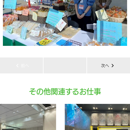
chevron_left
chevron_right
前へ
次へ
その他関連するお仕事