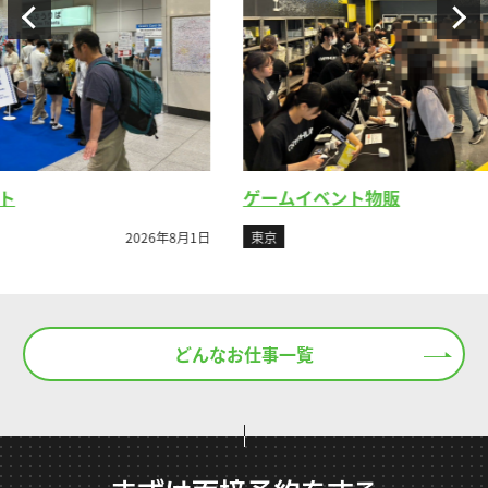
ゲームイベント物販
ビ
8月1日
東京
2026年7月26日
東
どんなお仕事一覧