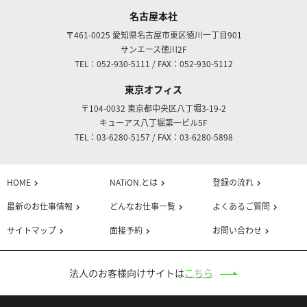
名古屋本社
〒461-0025
愛知県名古屋市東区徳川一丁目901
サンエース徳川2F
TEL：052-930-5111
/
FAX：052-930-5112
東京オフィス
〒104-0032
東京都中央区八丁堀3-19-2
キューアス八丁堀第一ビル5F
TEL：03-6280-5157
/
FAX：03-6280-5898
HOME
NATiON.とは
登録の流れ
chevron_right
chevron_right
chevron_right
最新のお仕事情報
どんなお仕事一覧
よくあるご質問
chevron_right
chevron_right
chevron_right
サイトマップ
面接予約
お問い合わせ
chevron_right
chevron_right
chevron_right
法人のお客様向けサイトは
こちら