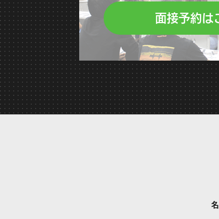
面接予約は
名