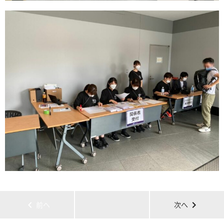
chevron_left
chevron_right
前へ
次へ