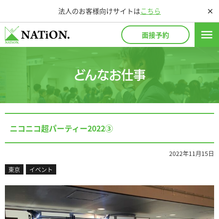
法人のお客様向けサイトは
こちら
close
menu
面接予約
どんなお仕事
ニコニコ超パーティー2022③
2022年11月15日
東京
イベント