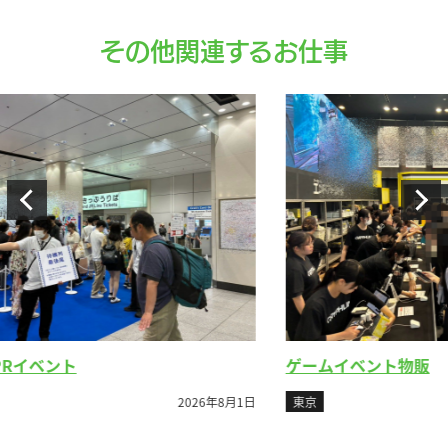
その他関連するお仕事
ゲームイベント物販
ビ
8月1日
東京
2026年7月26日
東