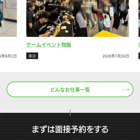
ゲームイベント物販
ビ
8月1日
東京
2026年7月26日
東
どんなお仕事一覧
まずは面接予約をする