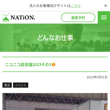
法人のお客様向けサイトは
こちら
close
menu
面接予約
どんなお仕事
ニコニコ超会議2023その3
2023年5月31日
東京
イベント