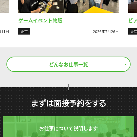
ゲームイベント物販
ビ
8月1日
東京
2026年7月26日
東
どんなお仕事一覧
まずは面接予約をする
お仕事について説明します