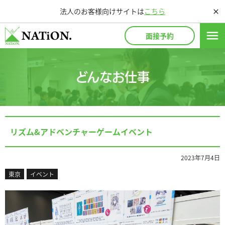
法人のお客様向けサイトは
こちら
close
menu
面接予約
どんなお仕事
リズム&アドベンチャーゲームイベント
2023年7月4日
東京
イベント