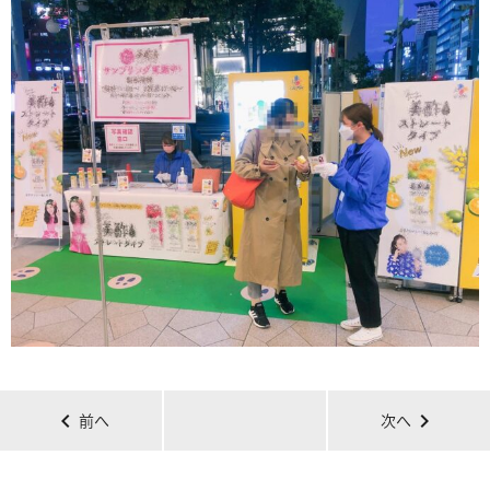
chevron_left
chevron_right
前へ
次へ