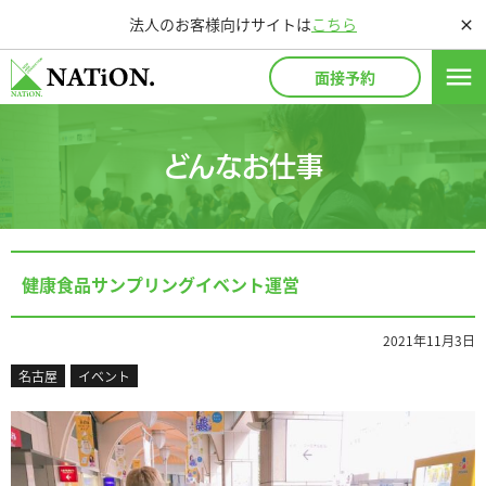
法人のお客様向けサイトは
こちら
close
menu
面接予約
どんなお仕事
健康食品サンプリングイベント運営
2021年11月3日
名古屋
イベント