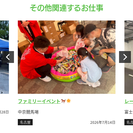
その他関連するお仕事
レ
ファミリーイベント
富士
中京競馬場
月28日
名
名古屋
2026年7月14日