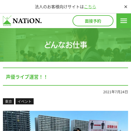
法人のお客様向けサイトは
こちら
close
menu
面接予約
どんなお仕事
声優ライブ運営！！
2021年7月24日
東京
イベント