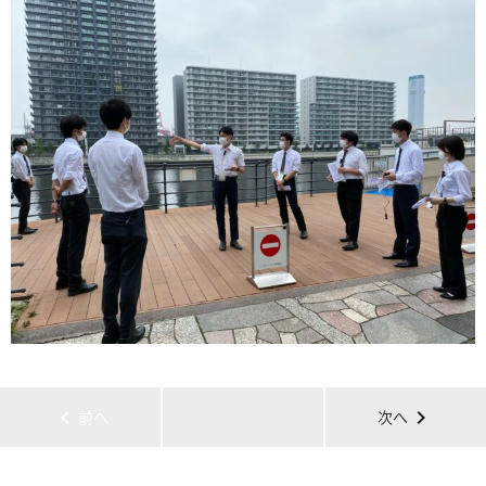
chevron_left
chevron_right
前へ
次へ