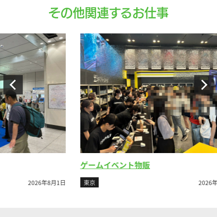
その他関連するお仕事
ゲームイベント物販
ビ
8月1日
東京
2026年7月26日
東