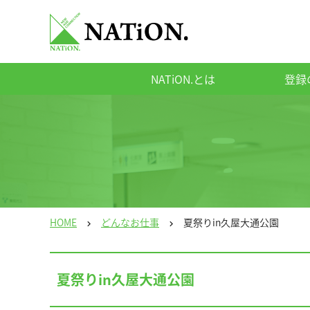
NATiON.とは
登録
HOME
どんなお仕事
夏祭りin久屋大通公園
chevron_right
chevron_right
夏祭りin久屋大通公園