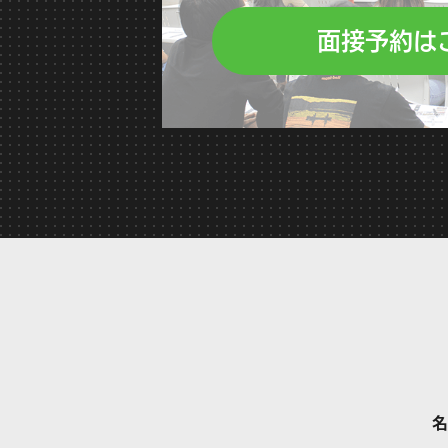
面接予約は
名