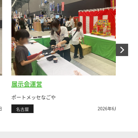
展示会運営
ビー
ポートメッセなごや
久屋大
2026年6月9日
名古屋
名古屋