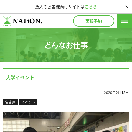
法人のお客様向けサイトは
こちら
close
menu
面接予約
どんなお仕事
大学イベント
2020年2月13日
名古屋
イベント