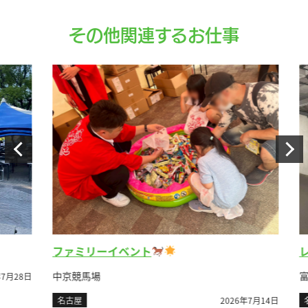
その他関連するお仕事
レ
ファミリーイベント
富士
中京競馬場
月28日
名
名古屋
2026年7月14日