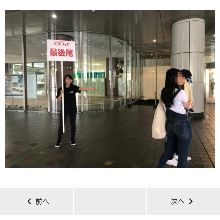
chevron_left
chevron_right
前へ
次へ