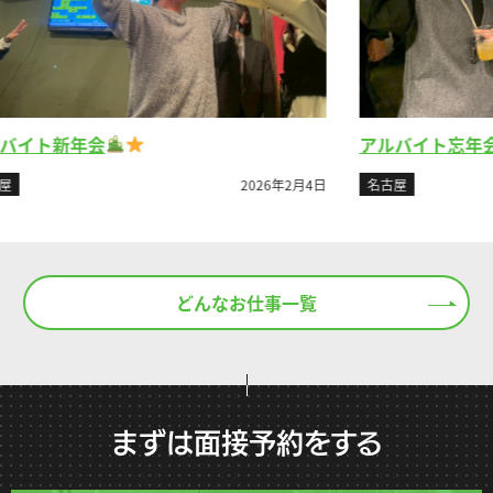
アルバイト忘年会②
名古屋
2023年4月26日
6年2月4日
どんなお仕事一覧
まずは面接予約をする