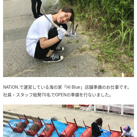
NATiON.で運営している海の家「Hi Blue」店舗準備のお仕事です。
社員・スタッフ総勢70名でOPENの準備を行ないました。