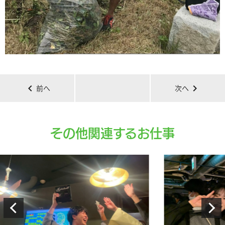
chevron_left
chevron_right
前へ
次へ
その他関連するお仕事