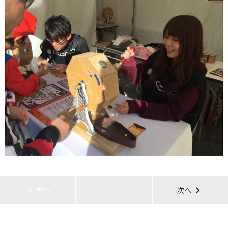
chevron_left
chevron_right
前へ
次へ