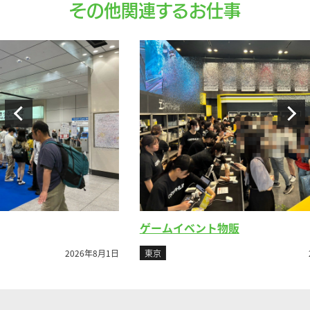
その他関連するお仕事
ゲームイベント物販
ビ
8月1日
東京
2026年7月26日
東