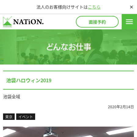
法人のお客様向けサイトは
こちら
close
menu
面接予約
どんなお仕事
池袋ハロウィン2019
池袋全域
2020年2月14日
東京
イベント