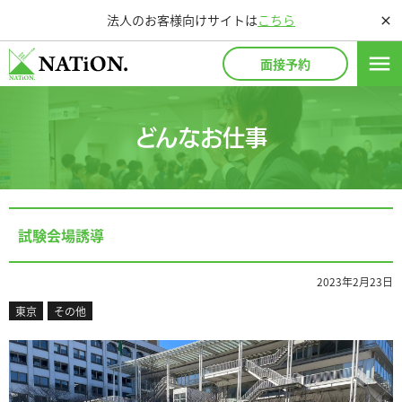
法人のお客様向けサイトは
こちら
close
menu
面接予約
どんなお仕事
試験会場誘導
2023年2月23日
東京
その他