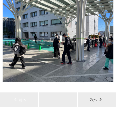
chevron_left
chevron_right
前へ
次へ