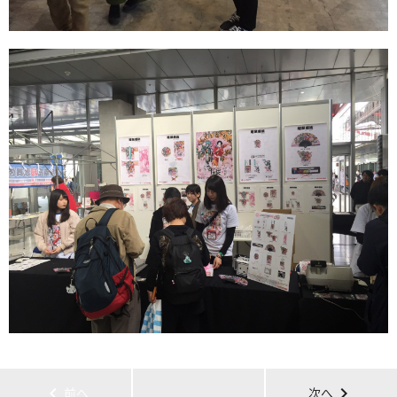
chevron_left
chevron_right
前へ
次へ