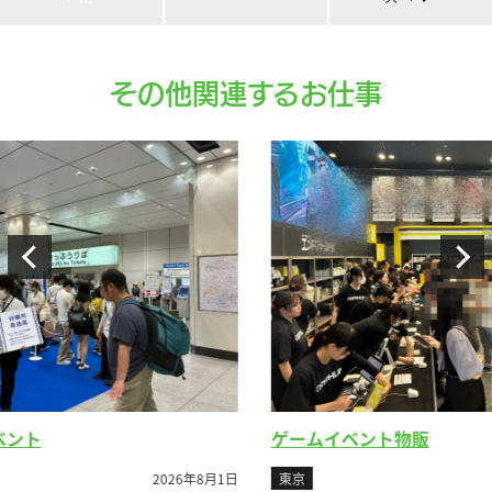
その他関連するお仕事
ゲームイベント物販
ビ
8月1日
東京
2026年7月26日
東