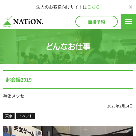
法人のお客様向けサイトは
こちら
close
menu
面接予約
どんなお仕事
超会議2019
幕張メッセ
2020年2月14日
東京
イベント