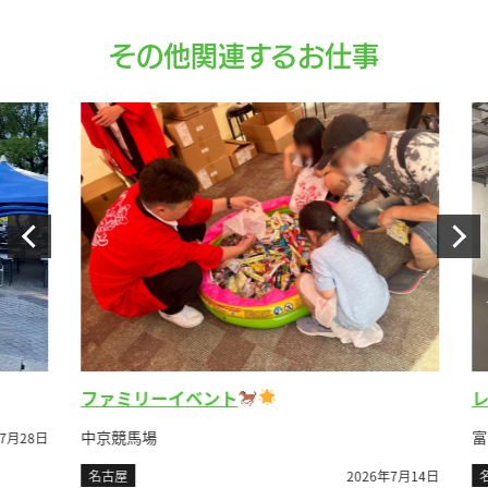
その他関連するお仕事
レ
ファミリーイベント
富士
中京競馬場
月28日
名
名古屋
2026年7月14日