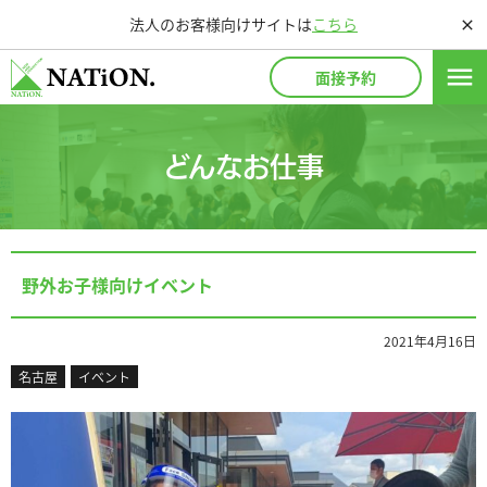
法人のお客様向けサイトは
こちら
close
menu
面接予約
どんなお仕事
野外お子様向けイベント
2021年4月16日
名古屋
イベント