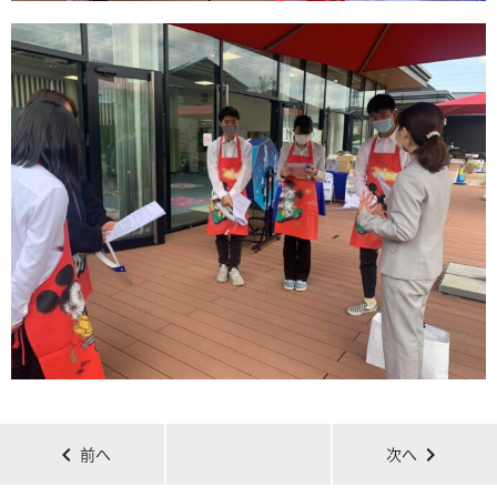
chevron_left
chevron_right
前へ
次へ