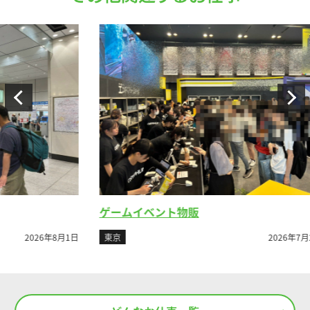
ゲームイベント物販
ビ
8月1日
東京
2026年7月26日
東