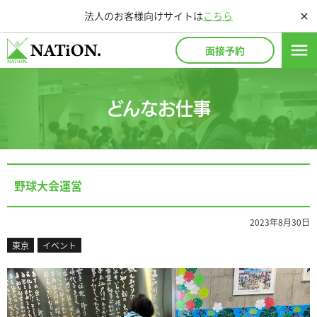
法人のお客様向けサイトは
こちら
close
menu
面接予約
どんなお仕事
野球大会運営
2023年8月30日
東京
イベント