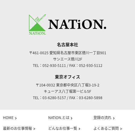
名古屋本社
〒461-0025
愛知県名古屋市東区徳川一丁目901
サンエース徳川2F
TEL：052-930-5111
/
FAX：052-930-5112
東京オフィス
〒104-0032
東京都中央区八丁堀3-19-2
キューアス八丁堀第一ビル5F
TEL：03-6280-5157
/
FAX：03-6280-5898
HOME
NATiON.とは
登録の流れ
chevron_right
chevron_right
chevron_right
最新のお仕事情報
どんなお仕事一覧
よくあるご質問
chevron_right
chevron_right
chevron_right