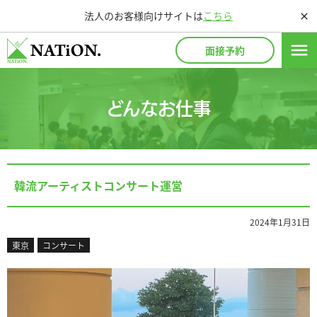
法人のお客様向けサイトは
こちら
close
menu
面接予約
どんなお仕事
韓流アーティストコンサート運営
2024年1月31日
東京
コンサート