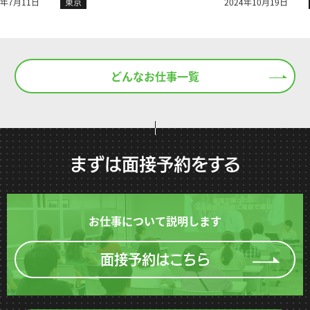
東
月11日
東京
2024年10月19日
どんなお仕事一覧
まずは面接予約をする
お仕事について説明します
面接予約はこちら