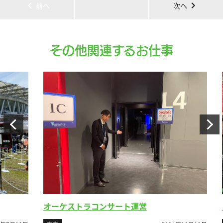
chevron_left
chevron_right
前へ
次へ
その他関連するお仕事
コ
オーケストラコンサート運営