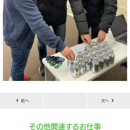
chevron_left
chevron_right
前へ
次へ
その他関連するお仕事