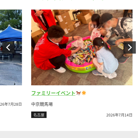
レ
ファミリーイベント
富士
中京競馬場
月28日
名
名古屋
2026年7月14日