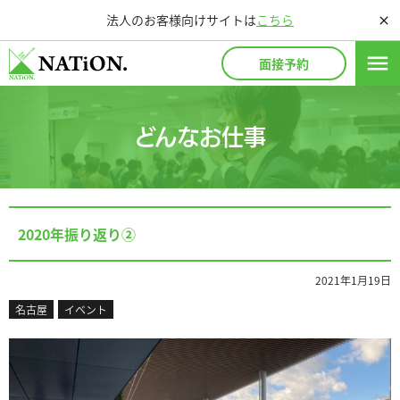
法人のお客様向けサイトは
こちら
close
menu
面接予約
どんなお仕事
2020年振り返り②
2021年1月19日
名古屋
イベント