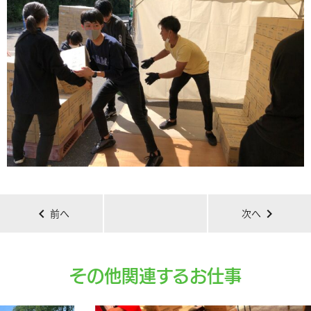
chevron_left
chevron_right
前へ
次へ
その他関連するお仕事