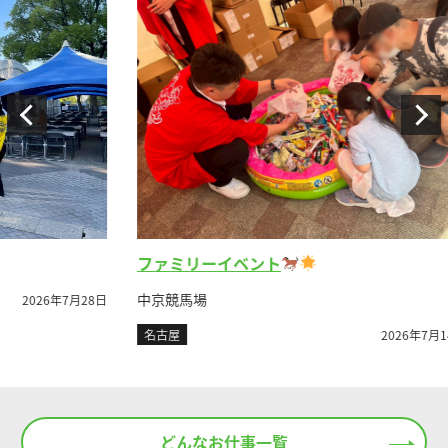
レ
ファミリーイベント
富
中京競馬場
月28日
名
名古屋
2026年7月14日
どんなお仕事一覧