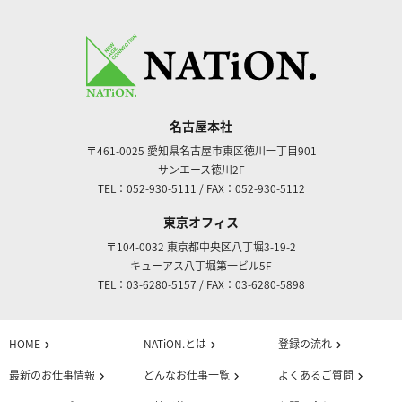
名古屋本社
〒461-0025
愛知県名古屋市東区徳川一丁目901
サンエース徳川2F
TEL：052-930-5111
/
FAX：052-930-5112
東京オフィス
〒104-0032
東京都中央区八丁堀3-19-2
キューアス八丁堀第一ビル5F
TEL：03-6280-5157
/
FAX：03-6280-5898
HOME
NATiON.とは
登録の流れ
chevron_right
chevron_right
chevron_right
最新のお仕事情報
どんなお仕事一覧
よくあるご質問
chevron_right
chevron_right
chevron_right