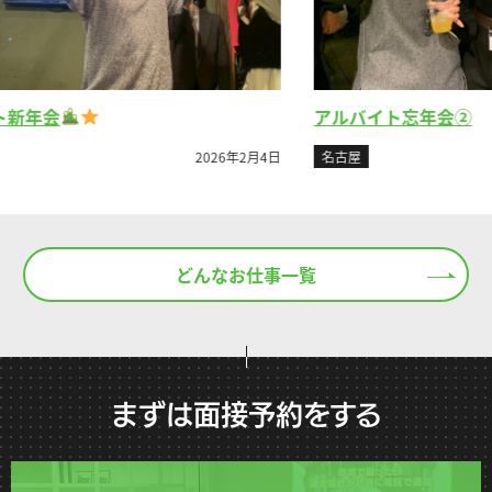
アルバイト忘年会②
ア
名古屋
2023年4月26日
年2月4日
どんなお仕事一覧
まずは面接予約をする