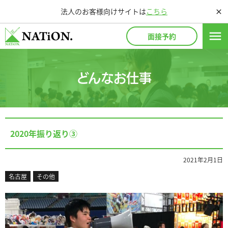
法人のお客様向けサイトは
こちら
close
menu
面接予約
どんなお仕事
2020年振り返り③
2021年2月1日
名古屋
その他