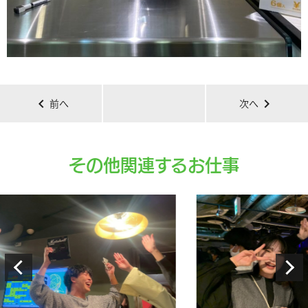
chevron_left
chevron_right
前へ
次へ
その他関連するお仕事