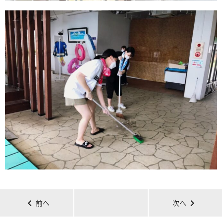
chevron_left
chevron_right
前へ
次へ