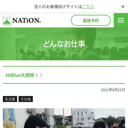
法人のお客様向けサイトは
こちら
close
menu
面接予約
どんなお仕事
HiBlue大掃除！！
2021年6月21日
名古屋
その他