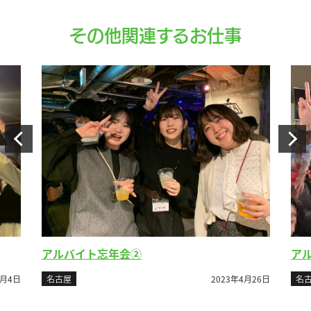
その他関連するお仕事
アルバイト忘年会②
ア
名古屋
2023年4月26日
名
2月4日