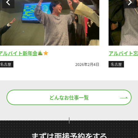
アルバイト忘年会②
名古屋
2023年4月26日
026年2月4日
どんなお仕事一覧
まずは面接予約をする