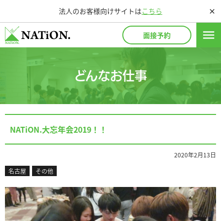
法人のお客様向けサイトは
こちら
close
menu
面接予約
どんなお仕事
NATiON.大忘年会2019！！
2020年2月13日
名古屋
その他