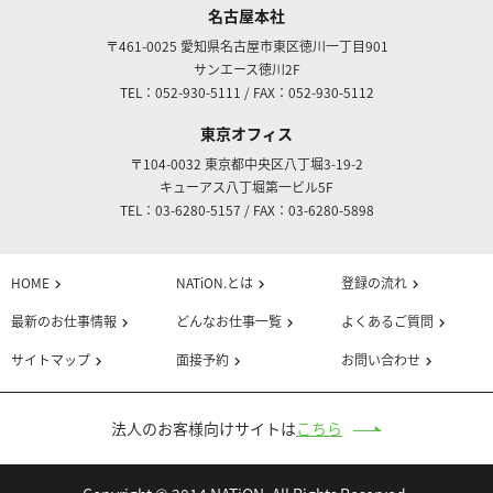
名古屋本社
〒461-0025
愛知県名古屋市東区徳川一丁目901
サンエース徳川2F
TEL：052-930-5111
/
FAX：052-930-5112
東京オフィス
〒104-0032
東京都中央区八丁堀3-19-2
キューアス八丁堀第一ビル5F
TEL：03-6280-5157
/
FAX：03-6280-5898
HOME
NATiON.とは
登録の流れ
chevron_right
chevron_right
chevron_right
最新のお仕事情報
どんなお仕事一覧
よくあるご質問
chevron_right
chevron_right
chevron_right
サイトマップ
面接予約
お問い合わせ
chevron_right
chevron_right
chevron_right
法人のお客様向けサイトは
こちら