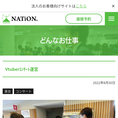
法人のお客様向けサイトは
こちら
close
menu
面接予約
どんなお仕事
Vtuberｺﾝｻｰﾄ運営
2022年8月30日
東京
コンサート