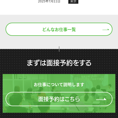
東
月11日
東京
2024年10月19日
どんなお仕事一覧
まずは面接予約をする
お仕事について説明します
面接予約はこちら