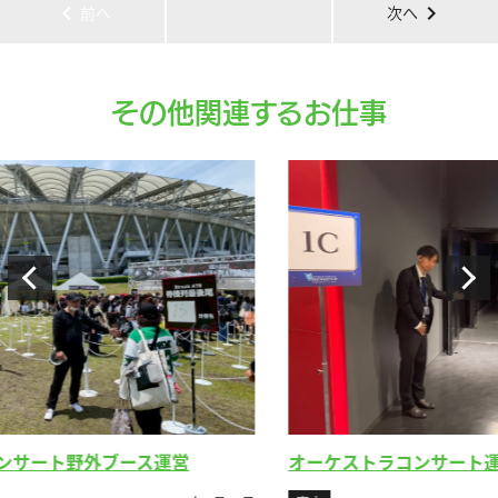
chevron_left
chevron_right
前へ
次へ
その他関連するお仕事
韓
オーケストラコンサート運営