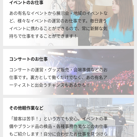
イベントのお仕事
あの有名なイベントから展示会・地域のイベントな
ど、様々なイベントの運営のお仕事です。毎日違う
イベントに携わることができるので、常に新鮮な気
持ちで仕事をすることができます！
コンサートのお仕事
コンサートの運営・グッズ販売・会場準備などのお
仕事です。裏方として働くだけでなく、あの有名ア
ーティストと出会うチャンスもあるかも！
その他軽作業など
「接客は苦手！」という方でも安心。イベントの準
備やブランド品の検品・各種事務作業などのお仕事
もご紹介します！自分に合わせたお仕事を見つけら