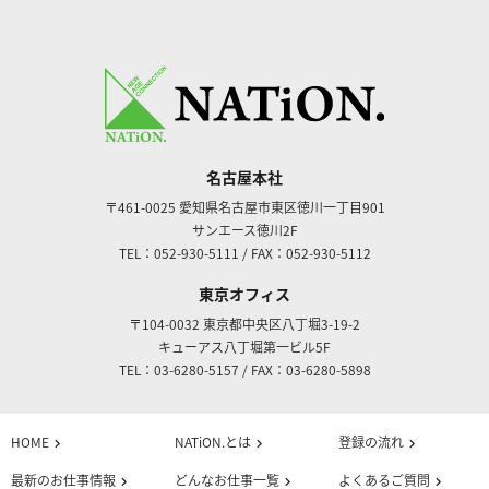
名古屋本社
〒461-0025
愛知県名古屋市東区徳川一丁目901
サンエース徳川2F
TEL：052-930-5111
/
FAX：052-930-5112
東京オフィス
〒104-0032
東京都中央区八丁堀3-19-2
キューアス八丁堀第一ビル5F
TEL：03-6280-5157
/
FAX：03-6280-5898
HOME
NATiON.とは
登録の流れ
chevron_right
chevron_right
chevron_right
最新のお仕事情報
どんなお仕事一覧
よくあるご質問
chevron_right
chevron_right
chevron_right