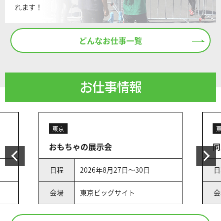
れます！
どんなお仕事一覧
お仕事情報
東京
おもちゃの展示会
同
日程
2026年8月27日～30日
日
会場
東京ビッグサイト
会