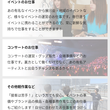
イベントのお仕事
あの有名なイベントから展示会・地域のイベントな
ど、様々なイベントの運営のお仕事です。毎日違う
イベントに携わることができるので、常に新鮮な気
持ちで仕事をすることができます！
コンサートのお仕事
コンサートの運営・グッズ販売・会場準備などのお
仕事です。裏方として働くだけでなく、あの有名ア
ーティストと出会うチャンスもあるかも！
その他軽作業など
「接客は苦手！」という方でも安心。イベントの準
備やブランド品の検品・各種事務作業などのお仕事
もご紹介します！自分に合わせたお仕事を見つけら