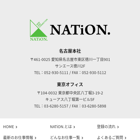
名古屋本社
〒461-0025
愛知県名古屋市東区徳川一丁目901
サンエース徳川2F
TEL：052-930-5111
/
FAX：052-930-5112
東京オフィス
〒104-0032
東京都中央区八丁堀3-19-2
キューアス八丁堀第一ビル5F
TEL：03-6280-5157
/
FAX：03-6280-5898
HOME
NATiON.とは
登録の流れ
chevron_right
chevron_right
chevron_right
最新のお仕事情報
どんなお仕事一覧
よくあるご質問
chevron_right
chevron_right
chevron_right