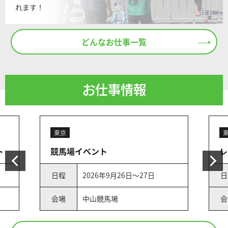
れます！
どんなお仕事一覧
お仕事情報
東京
ト
競馬場イベント
レ
日程
2026年9月26日～27日
日
会場
中山競馬場
会