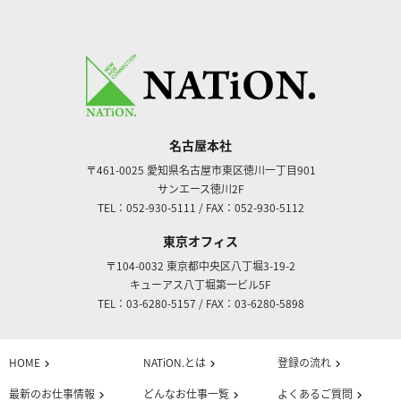
名古屋本社
〒461-0025
愛知県名古屋市東区徳川一丁目901
サンエース徳川2F
TEL：052-930-5111
/
FAX：052-930-5112
東京オフィス
〒104-0032
東京都中央区八丁堀3-19-2
キューアス八丁堀第一ビル5F
TEL：03-6280-5157
/
FAX：03-6280-5898
HOME
NATiON.とは
登録の流れ
chevron_right
chevron_right
chevron_right
最新のお仕事情報
どんなお仕事一覧
よくあるご質問
chevron_right
chevron_right
chevron_right