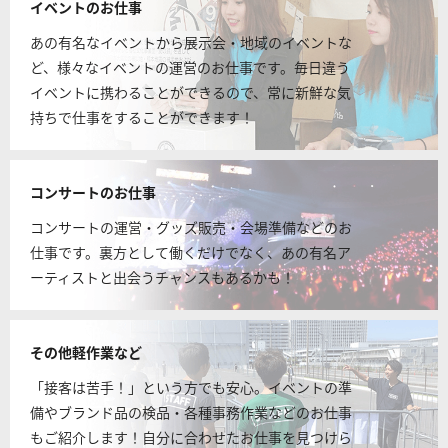
イベントのお仕事
あの有名なイベントから展示会・地域のイベントな
ど、様々なイベントの運営のお仕事です。毎日違う
イベントに携わることができるので、常に新鮮な気
持ちで仕事をすることができます！
コンサートのお仕事
コンサートの運営・グッズ販売・会場準備などのお
仕事です。裏方として働くだけでなく、あの有名ア
ーティストと出会うチャンスもあるかも！
その他軽作業など
「接客は苦手！」という方でも安心。イベントの準
備やブランド品の検品・各種事務作業などのお仕事
もご紹介します！自分に合わせたお仕事を見つけら