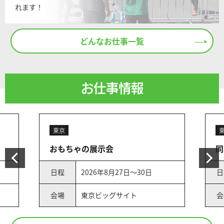
れます！
どんなお仕事一覧
お仕事情報
東京
おもちゃの展示会
同
日程
2026年8月27日～30日
日
会場
東京ビッグサイト
会